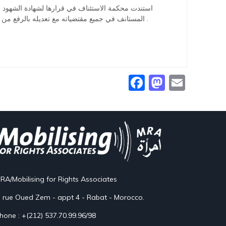
استندت محكمة الاستئناف في قرارها لشهادة الشهود ولت
المستانف في جميع مقتضياته مع تعديله بالرفع من العقوبة الخبسية والرفع من التعويض المحكوم به للضحية فكانت العقوبة 5 سنوات سجن نافذة و50000 درهم كتعويض للمطالبة بالحق المدني .
Facebook
Mastod
Email
RA/Mobilising for Rights Associates
, rue Oued Zem - appt 4 - Rabat - Morocco.
hone : +(212) 537.70.99.96/98