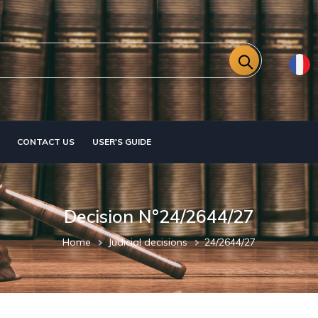
CONTACT US
USER'S GUIDE
Decision N°24/2644/27
Breadcrumb
Home
Judicial decisions
24/2644/27