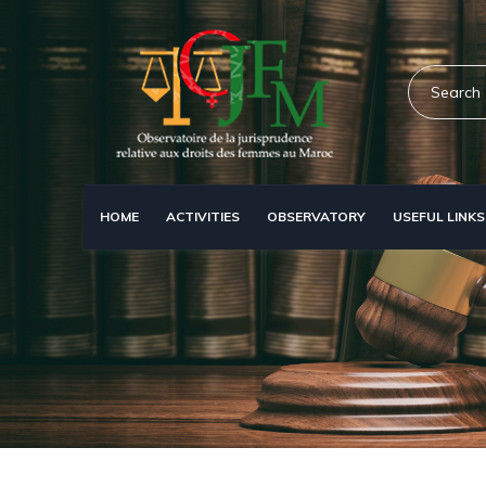
Skip
to
main
Search
content
HOME
ACTIVITIES
OBSERVATORY
USEFUL LINKS