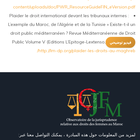
content/uploads/doc/PWR_ResourceGuideFIN_eVersion.pdf
Plaider le droit international devant les tribunaux internes :
L’exemple du Maroc, de l’Algérie et de la Tunisie » Existe-t-il un
droit public méditerranéen ? Revue Méditerranéenne de Droit
Public Volume V (Editions L’Epitoge-Lextenso, octobre 2016)
فيديو توضيحي
http://lm-dp.org/plaider-les-droits-au-maghreb/
لمزيد من المعلومات حول هذه المبادرة ، يمكنك التواصل معنا عبر: