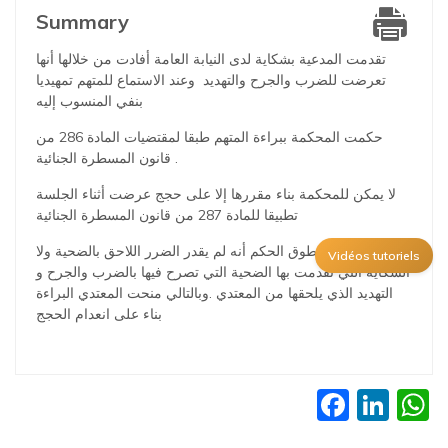
Summary
تقدمت المدعية بشكاية لدى النيابة العامة أفادت من خلالها أنها
تعرضت للضرب والجرح والتهديد وعند الاستماع للمتهم تمهيديا
بنفي المنسوب إليه
حكمت المحكمة ببراءة المتهم طبقا لمقتضيات المادة 286 من
قانون المسطرة الجنائية .
لا يمكن للمحكمة بناء مقررها إلا على حجج عرضت أثناء الجلسة
تطبيقا للمادة 287 من قانون المسطرة الجنائية
الملاحظ في منطوق الحكم أنه لم يقدر الضرر اللاحق بالضحية ولا
Vidéos tutoriels
الشكاية التي تقدمت بها الضحية التي تصرح فيها بالضرب والجرح و
التهديد الذي يلحقها من المعتدي .وبالتالي منحت المعتدي البراءة
بناء على انعدام الحجج
Faceb
Lin