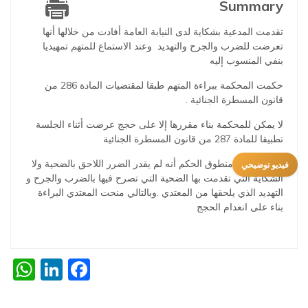
Summary
تقدمت المدعية بشكاية لدى النيابة العامة أفادت من خلالها أنها
تعرضت للضرب والجرح والتهديد وعند الاستماع للمتهم تمهيديا
بنفي المنسوب إليه
حكمت المحكمة ببراءة المتهم طبقا لمقتضيات المادة 286 من
قانون المسطرة الجنائية .
لا يمكن للمحكمة بناء مقررها إلا على حجج عرضت أثناء الجلسة
تطبيقا للمادة 287 من قانون المسطرة الجنائية
الملاحظ في منطوق الحكم أنه لم يقدر الضرر اللاحق بالضحية ولا
فيديو توضيحي
الشكاية التي تقدمت بها الضحية التي تصرح فيها بالضرب والجرح و
التهديد الذي يلحقها من المعتدي .وبالتالي منحت المعتدي البراءة
بناء على انعدام الحجج
p
edIn
cebook