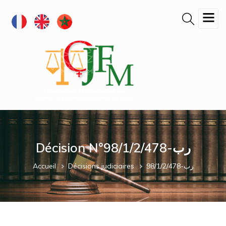
Aller
au
contenu
principal
Décision N°98/1/2/478-رب
Fil
Accueil
Décisions judiciaires
98/1/2/478-رب
d'Ariane