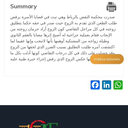
Summary
صدرت محكمة النقض بالرباط وهي تبث في قضايا الأسرة برفض
طلب الطعن الذي تقدم به الزوج حيث صدر في حقه حكما بتطليق
زوجته في كل مراحل التقاضي كون الزوج أراد حرمان زوجته من
الإنجاب فقام بعملية جراحية له أصبح إثرها مصابا بالعقم الثانوي
وطيلة زواجه من المشتكية أوهمها بأنها لاتنجب وإنها عقيما لما
اكتشفت أمره طلبت التطليق بسبب الضرر الذي لحقها من الزوج
وقد حصلت على ذلك في كل درجات التقاضي كونها أدلت بكل ما
يثبت صحة كلامها عكس الزوج الذي رفض إجراء خبرة طبية عليه
Vidéos tutoriels
Faceb
Lin