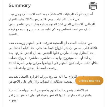
Summary
أصدرت غرفة الجنايات الاستئنافية بمحكمة الاستئناف وهي تبث
في قضايا الجنايات يوم 26 مارس 2024 بتاييد القرار
الجنائي الابتدائي الذ ي اخذ المتهم بجناية هتك عرض قاصر بدون
عنف نتج عنه افتضاض وحكم عليه بسنة حبس واحدة موقوفة
التنفيذ .
من حيثيات الملف ان الضحية تعرفت على المتهم وربطت معه
علاقة على اساس ان يتم الزواج فيما بعد ،في احد الايام اخذها الى
احد المنازل وهناك مارس عليها الجنس بعد ان افتض بكارتها .بعد
ان اكد لها انه سيتزوج بها بدات تعاشره معاشرة الازواج حملت
خلالها ثلاث مرات نجح المتهم في اجهاضها مرتين وفي المرة الثالثة
رفضت اسقاط الجنين واحتفظت به .
بعد رفضه الزواج بها لانه متزوج ،ورغم اقراره بالطفل تقدمت
Vidéos tutoriels
الضحية بشكاية الاغتصاب والارغام على الاجهاض .
تم الاعتداد بتصريحات المتهم بخصوص عدم اجهاضه الضحية
واعترف انه مارس عليها الجنس بموافقتها وان له منها ابن اقر
ببنوته .