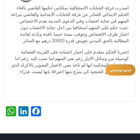
اصدرت غرفة الجنايات الاستئنافية بمكناس حكمها القاضي بالغاء
الحكم الابتدائي الصادر عن غرفة الجنايات الابتدائية والقاضي ببراءة
المتهم في جناية اغتصاب وفي الدعوى المدنية بعدم الاختصاص
.حيث حكم على المتهم استئنافيا من اجل جناية الاغتصاب دون
اعتبار ظرف الافتضاض وعوقب بسنة حبسا نافذة وبادئه لفائدة
المطالبة بالحق المدني تعويض قدره 20000 درهم مع الصائر .
اعتبرنا الحكم متقدم على اعتبار اعتماده على القرينة القضائية
كوسيلة من وسائل الاثبار رغم نفي المتهم لما نسب اليه .رغم اننا
نؤاخذ على المحكمة انها لم تاخذ بعين الاعتبار التصوير بالاكراه الذي
فيديو توضيحي
قام به الجاني للضحية كي ينتزع منها اعترافا بانها ليست عذراء .
p
edIn
cebook